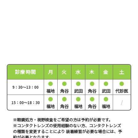
診療時間
月
火
水
木
金
土
●
●
●
●
●
●
9：30～13：00
福地
角谷
武田
角谷
武田
代診医
●
●
●
●
●
/
15：00～18：30
福地
角谷
福地
角谷
福地
※眼鏡処方・視野検査をご希望の方は予約が必要です。
※コンタクトレンズの使用経験のない方、コンタクトレンズ
の種類を変更することにより
装着練習が必要な場合には、予
約が必要となります。