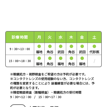
診療時間
月
火
水
木
金
土
●
●
●
●
●
●
9：30～13：00
福地
角谷
武田
角谷
武田
代診医
●
●
●
●
●
/
15：00～18：30
福地
角谷
福地
角谷
福地
※眼鏡処方・視野検査をご希望の方は予約が必要です。
※コンタクトレンズの使用経験のない方、コンタクトレンズ
の種類を変更することにより
装着練習が必要な場合には、予
約が必要となります。
※精密眼底検査（散瞳検査）・眼鏡処方の受付時間
9：30～12：00 / 15：00～17：30