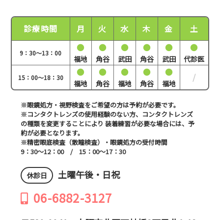
診療時間
月
火
水
木
金
土
●
●
●
●
●
●
9：30～13：00
福地
角谷
武田
角谷
武田
代診医
●
●
●
●
●
/
15：00～18：30
福地
角谷
福地
角谷
福地
※眼鏡処方・視野検査をご希望の方は予約が必要です。
※コンタクトレンズの使用経験のない方、コンタクトレンズ
の種類を変更することにより
装着練習が必要な場合には、予
約が必要となります。
※精密眼底検査（散瞳検査）・眼鏡処方の受付時間
9：30～12：00 / 15：00～17：30
土曜午後・日祝
休診日
06-6882-3127